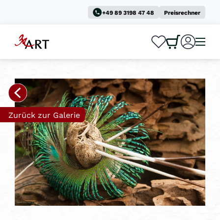
+49 89 3198 47 48
Preisrechner
0
0
Zurück zur Galerie