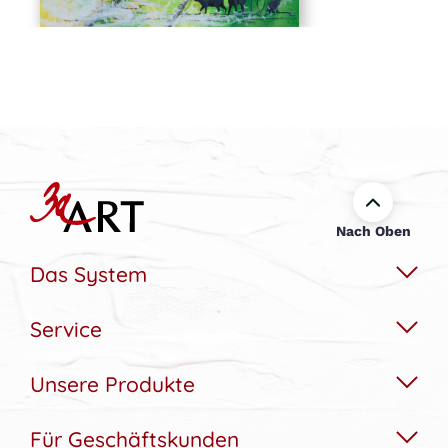
Nach Oben
Das System
Service
Das Wechselbildsystem
Nachhaltigkeit
Unsere Produkte
Hilfe & Kontakt
Konfigurator
Akustikbedarfs-Rechner
Für Geschäftskunden
Akustikbilder
Bildergalerie