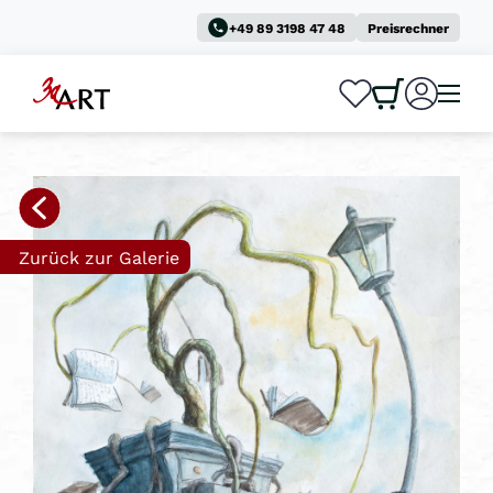
+49 89 3198 47 48
Preisrechner
0
0
Zurück zur Galerie