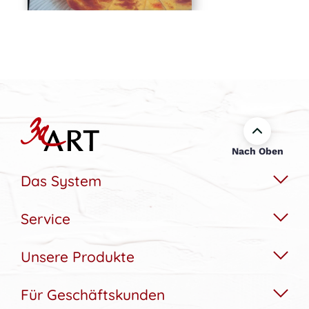
Nach Oben
Das System
Service
Das Wechselbildsystem
Nachhaltigkeit
Unsere Produkte
Hilfe & Kontakt
Konfigurator
Akustikbedarfs-Rechner
Für Geschäftskunden
Akustikbilder
Bildergalerie
Aufbau & Montagehilfe