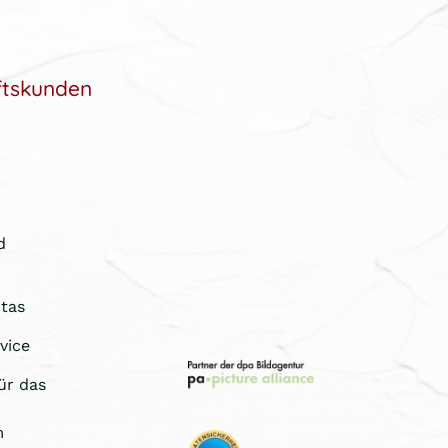
ftskunden
d
tas
vice
ür das
m