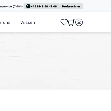
nservice (7-19h):
+49 89 3198 47 48
Preisrechner
r uns
Wissen
0
0