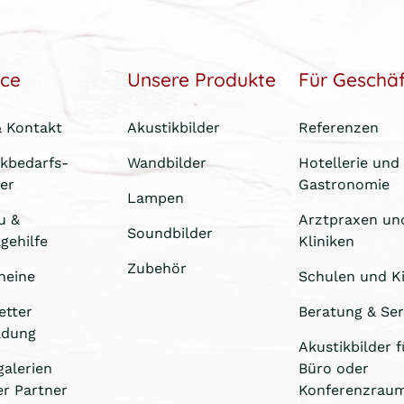
ice
Unsere Produkte
Für Geschä
& Kontakt
Akustikbilder
Referenzen
ikbedarfs-
Wandbilder
Hotellerie und
er
Gastronomie
Lampen
u &
Arztpraxen un
Soundbilder
gehilfe
Kliniken
Zubehör
heine
Schulen und Ki
etter
Beratung & Ser
ldung
Akustikbilder f
galerien
Büro oder
er Partner
Konferenzrau