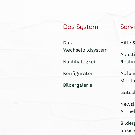
Das System
Serv
Das
Hilfe 
Wechselbildsystem
Akust
Nachhaltigkeit
Rechn
Konfigurator
Aufba
Monta
Bildergalerie
Gutsc
Newsl
Anme
Bilder
unser