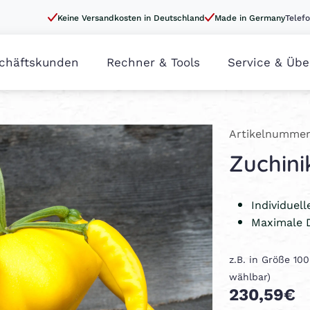
Keine Versandkosten in Deutschland
Made in Germany
Telefo
chäftskunden
Rechner & Tools
Service & Übe
Artikelnummer
Zuchini
Individuel
Maximale 
z.B. in Größe 10
wählbar)
230,59€