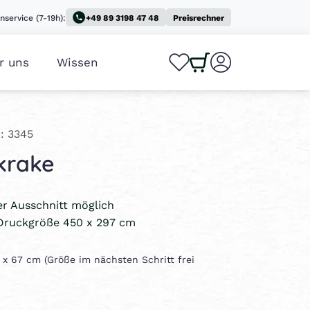
nservice (7-19h):
+49 89 3198 47 48
Preisrechner
r uns
Wissen
0
0
: 3345
krake
ler Ausschnitt möglich
Druckgröße 450 x 297 cm
0 x 67 cm (Größe im nächsten Schritt frei