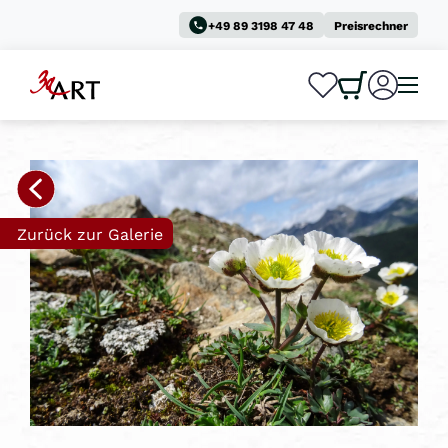
+49 89 3198 47 48
Preisrechner
0
0
Zurück zur Galerie