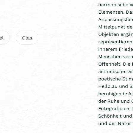
harmonische V
Elementen. Da
Anpassungsfähi
Mittelpunkt d
Objekten ergän
el
Glas
repräsentiere
innerem Friede
Menschen vermi
Offenheit. Die
ästhetische Dim
poetische Stim
Hellblau und 
beruhigende At
der Ruhe und G
Fotografie ein
Schönheit und
und der Natur 