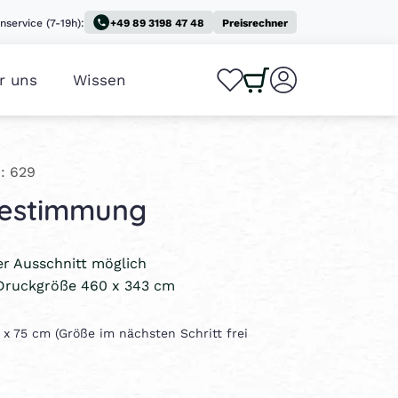
nservice (7-19h):
+49 89 3198 47 48
Preisrechner
r uns
Wissen
0
0
: 629
bestimmung
ler Ausschnitt möglich
Druckgröße 460 x 343 cm
0 x 75 cm (Größe im nächsten Schritt frei