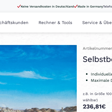
Keine Versandkosten in Deutschland
Made in Germany
Telefo
chäftskunden
Rechner & Tools
Service & Übe
Artikelnummer
Selbst
Individuel
Maximale 
z.B. in Größe 10
wählbar)
236,81€