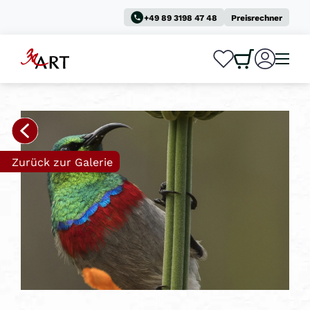
+49 89 3198 47 48
Preisrechner
0
0
Zurück zur Galerie