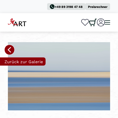
+49 89 3198 47 48
Preisrechner
0
0
Zurück zur Galerie