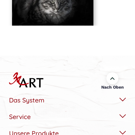
Nach Oben
Das System
Service
Das Wechselbildsystem
Nachhaltigkeit
Unsere Produkte
Hilfe & Kontakt