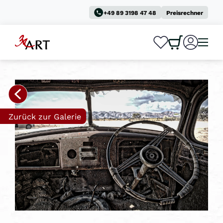
+49 89 3198 47 48
Preisrechner
0
0
Zurück zur Galerie