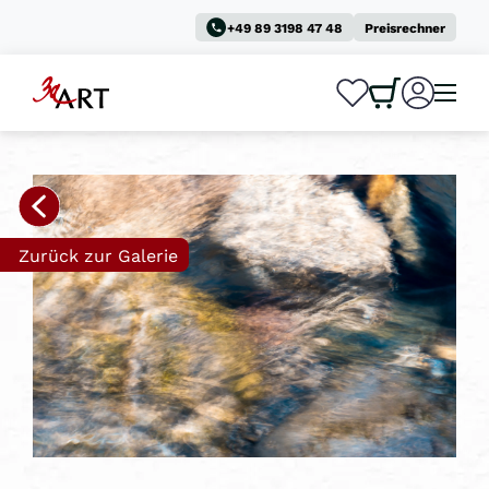
+49 89 3198 47 48
Preisrechner
0
0
Zurück zur Galerie