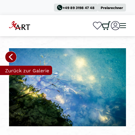
+49 89 3198 47 48
Preisrechner
0
0
Zurück zur Galerie