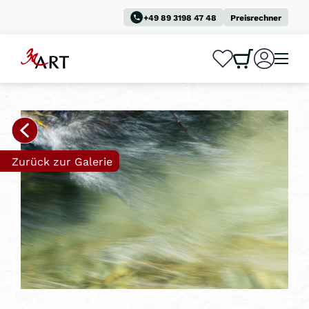
+49 89 3198 47 48
Preisrechner
0
0
Zurück zur Galerie