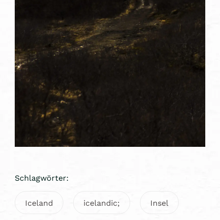
Schlagwörter:
Iceland
icelandic;
Insel