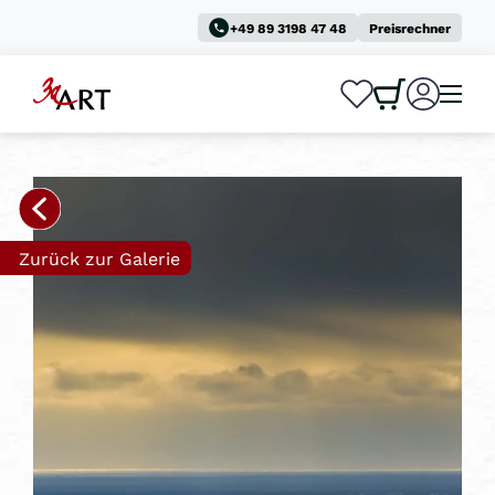
+49 89 3198 47 48
Preisrechner
0
0
Zurück zur Galerie