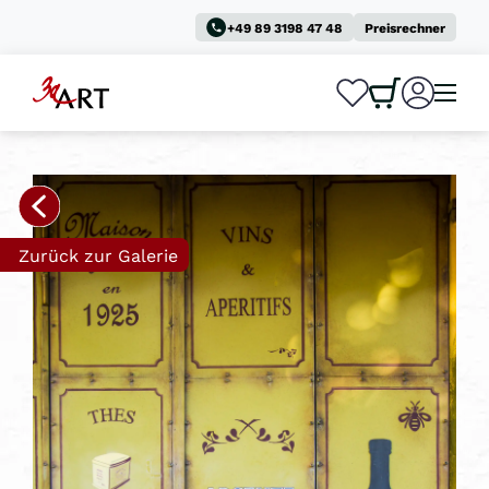
+49 89 3198 47 48
Preisrechner
0
0
Zurück zur Galerie