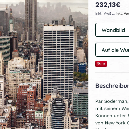
232,13€
inkl. MwSt.,
inkl. V
Auf die Wu
Beschreibu
Par Soderman, 
mit seinem Wer
Können unter Be
von New York C