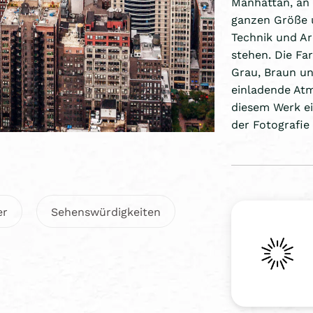
Manhattan, an 
ganzen Größe u
Technik und A
stehen. Die Fa
Grau, Braun u
einladende Atm
diesem Werk ei
der Fotografie
er
Sehenswürdigkeiten