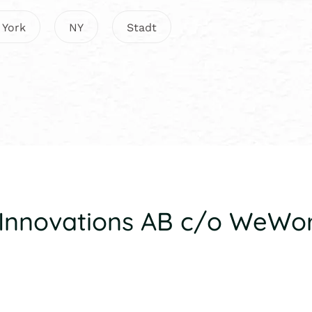
 York
NY
Stadt
x Innovations AB c/o WeWo