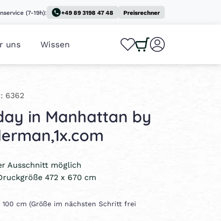
nservice (7-19h):
+49 89 3198 47 48
Preisrechner
r uns
Wissen
0
0
: 6362
day in Manhattan by
derman,1x.com
ler Ausschnitt möglich
Druckgröße 472 x 670 cm
 x 100 cm (Größe im nächsten Schritt frei