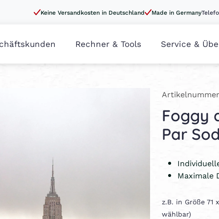
Keine Versandkosten in Deutschland
Made in Germany
Telefo
chäftskunden
Rechner & Tools
Service & Übe
Artikelnummer
Foggy 
Par So
Individuel
Maximale 
z.B. in Größe 71
wählbar)