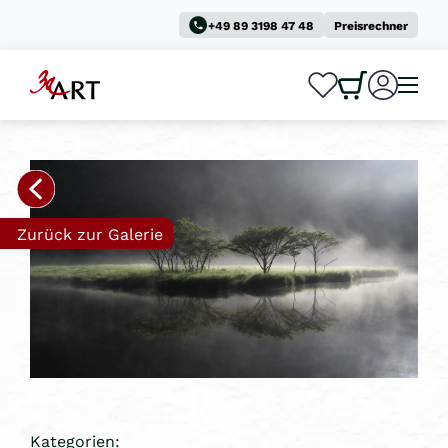
+49 89 3198 47 48
Preisrechner
0
0
Zurück zur Galerie
Kategorien: