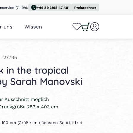
nservice (7-19h):
+49 89 3198 47 48
Preisrechner
r uns
Wissen
0
0
: 27795
 in the tropical
by Sarah Manovski
ler Ausschnitt möglich
Druckgröße 283 x 403 cm
 x 100 cm (Größe im nächsten Schritt frei