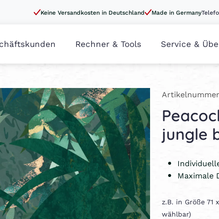
Keine Versandkosten in Deutschland
Made in Germany
Telefo
chäftskunden
Rechner & Tools
Service & Übe
Artikelnummer
Peacock
jungle 
Individuel
Maximale 
z.B. in Größe 71
wählbar)