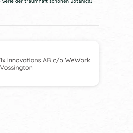
ne Serie der traumhaft schönen Botanical
1x Innovations AB c/o WeWork
Vossington