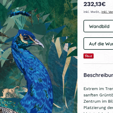
232,13€
inkl. MwSt.,
inkl. V
Auf die Wu
Beschreibu
Extrem im Tren
sanften Grüntö
Zentrum im Bil
Platzierung de