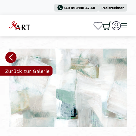
+49 89 3198 47 48
Preisrechner
0
0
Zurück zur Galerie