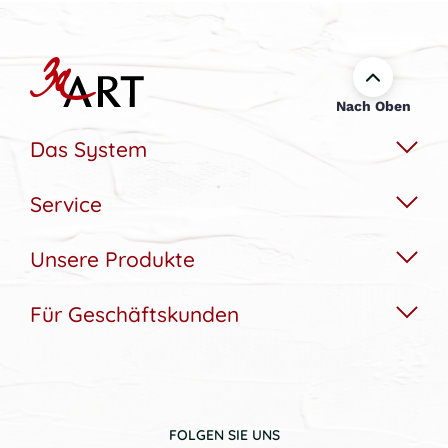
Nach Oben
Das System
Service
Das Wechselbildsystem
Nachhaltigkeit
Unsere Produkte
Hilfe & Kontakt
Konfigurator
Akustikbedarfs-Rechner
Für Geschäftskunden
Akustikbilder
Bildergalerie
Aufbau & Montagehilfe
Wandbilder
Referenzen
Gutscheine
Lampen
Hotellerie und Gastronomie
Newsletter Anmeldung
Soundbilder
FOLGEN SIE UNS
Arztpraxen und Kliniken