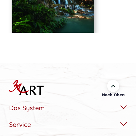
Nach Oben
Das System
Service
Das Wechselbildsystem
Nachhaltigkeit