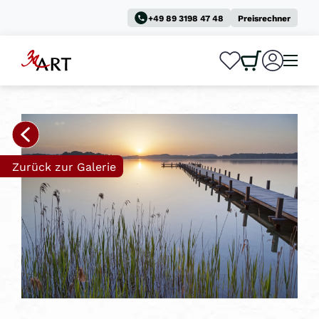
+49 89 3198 47 48
Preisrechner
0
0
Zurück zur Galerie