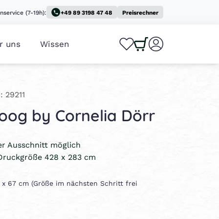
nservice (7-19h):
+49 89 3198 47 48
Preisrechner
r uns
Wissen
0
0
: 29211
oog by Cornelia Dörr
ler Ausschnitt möglich
Druckgröße 428 x 283 cm
0 x 67 cm (Größe im nächsten Schritt frei