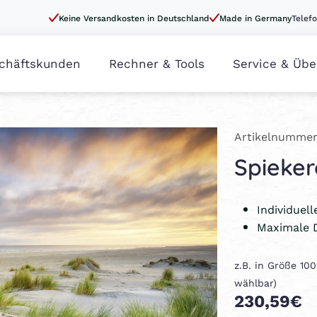
Keine Versandkosten in Deutschland
Made in Germany
Telefo
chäftskunden
Rechner & Tools
Service & Übe
Artikelnummer
Spieker
Individuel
Maximale 
z.B. in Größe 10
wählbar)
230,59€