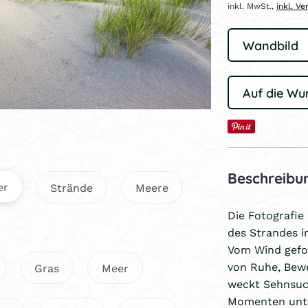
inkl. MwSt.,
inkl. V
Auf die Wu
Beschreibu
er
Strände
Meere
Die Fotografie
des Strandes i
Vom Wind gefo
von Ruhe, Bewe
Gras
Meer
weckt Sehnsuch
Momenten unte