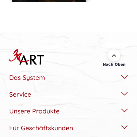
Nach Oben
Das System
Service
Das Wechselbildsystem
Nachhaltigkeit
Unsere Produkte
Hilfe & Kontakt
Konfigurator
Akustikbedarfs-Rechner
Für Geschäftskunden
Akustikbilder
Bildergalerie
Aufbau & Montagehilfe