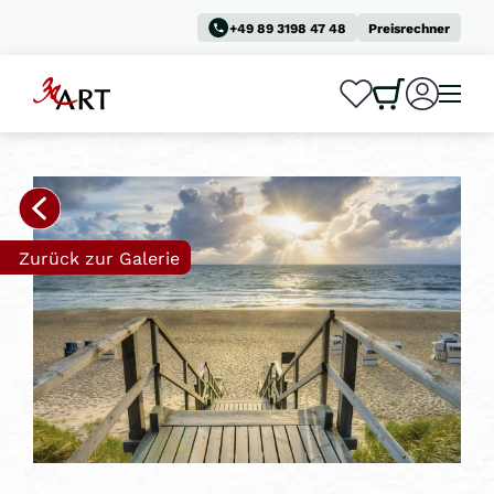
+49 89 3198 47 48
Preisrechner
0
0
Zurück zur Galerie