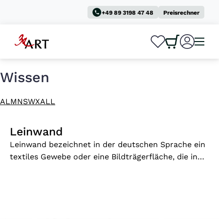
+49 89 3198 47 48
Preisrechner
0
0
Wissen
A
L
M
N
S
W
X
ALL
Leinwand
Leinwand bezeichnet in der deutschen Sprache ein
textiles Gewebe oder eine Bildträgerfläche, die in
verschiedenen Zusammenhängen Verwendung
findet. Der Begriff wird heute sowohl im
handwerklichen, künstlerischen als auch im
technischen Bereich genutzt.Herkunft und
BedeutungDas Wort „Leinwand“ leitet sich vom