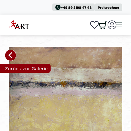
+49 89 3198 47 48
Preisrechner
0
0
Zurück zur Galerie