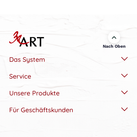
Nach Oben
Das System
Service
Das Wechselbildsystem
Nachhaltigkeit
Unsere Produkte
Hilfe & Kontakt
Konfigurator
Akustikbedarfs-Rechner
Für Geschäftskunden
Akustikbilder
Bildergalerie
Aufbau & Montagehilfe
Wandbilder
Referenzen
Gutscheine
Lampen