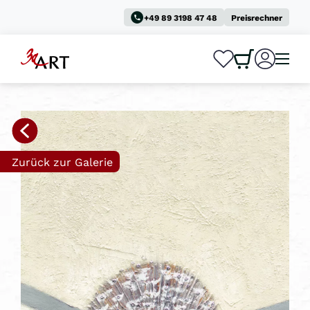
+49 89 3198 47 48
Preisrechner
0
0
Zurück zur Galerie