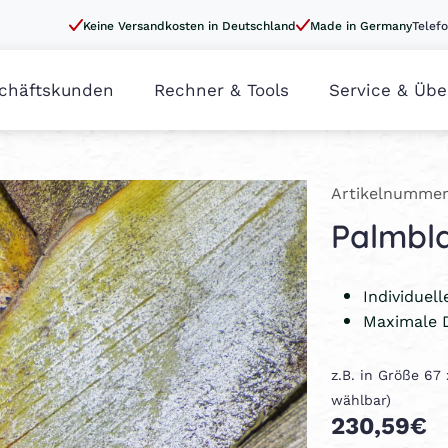
Keine Versandkosten in Deutschland
Made in Germany
Telefo
chäftskunden
Rechner & Tools
Service & Übe
Artikelnummer
Palmbla
Individuel
Maximale 
z.B. in Größe 67
wählbar)
230,59€