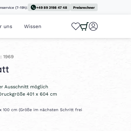
nservice (7-19h):
+49 89 3198 47 48
Preisrechner
r uns
Wissen
0
0
: 1969
tt
ler Ausschnitt möglich
Druckgröße 401 x 604 cm
 x 100 cm (Größe im nächsten Schritt frei