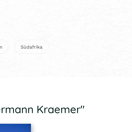
m
Südafrika
Hermann Kraemer"