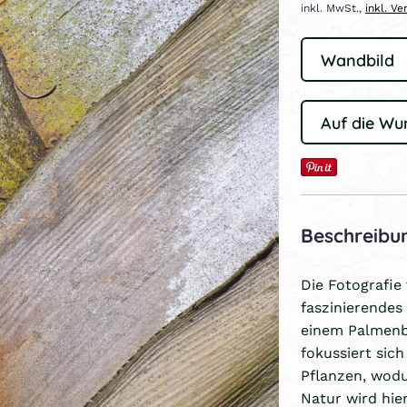
inkl. MwSt.,
inkl. V
Auf die Wu
Beschreibu
Die Fotografie
faszinierende
einem Palmenb
fokussiert sich
Pflanzen, wodu
Natur wird hie