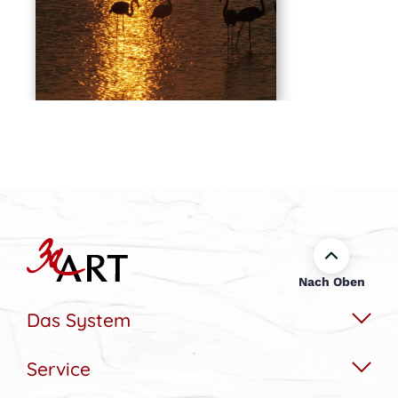
Nach Oben
Das System
Service
Das Wechselbildsystem