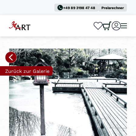
+49 89 3198 47 48
Preisrechner
0
0
Zurück zur Galerie