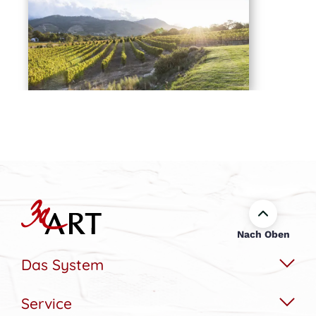
Nach Oben
Das System
Service
Das Wechselbildsystem