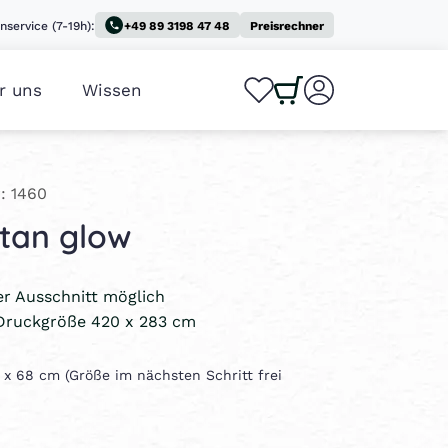
nservice (7-19h):
+49 89 3198 47 48
Preisrechner
r uns
Wissen
0
0
: 1460
tan glow
ler Ausschnitt möglich
Druckgröße 420 x 283 cm
0 x 68 cm (Größe im nächsten Schritt frei