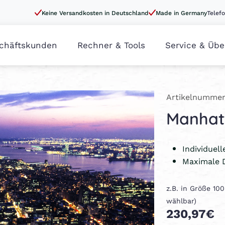
Keine Versandkosten in Deutschland
Made in Germany
Telefo
chäftskunden
Rechner & Tools
Service & Übe
Artikelnummer
Manhat
Individuel
Maximale 
z.B. in Größe 10
wählbar)
230,97€