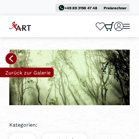
+49 89 3198 47 48
Preisrechner
0
0
Zurück zur Galerie
Kategorien: