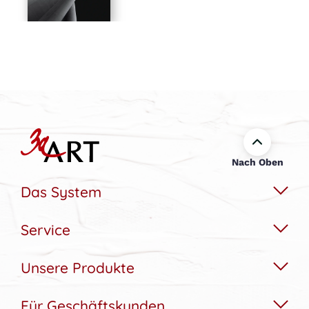
Nach Oben
Das System
Service
Das Wechselbildsystem
Nachhaltigkeit
Unsere Produkte
Hilfe & Kontakt
Konfigurator
Akustikbedarfs-Rechner
Für Geschäftskunden
Akustikbilder
Bildergalerie