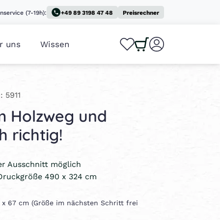
nservice (7-19h):
+49 89 3198 47 48
Preisrechner
r uns
Wissen
0
0
: 5911
m Holzweg und
 richtig!
ler Ausschnitt möglich
Druckgröße 490 x 324 cm
0 x 67 cm (Größe im nächsten Schritt frei