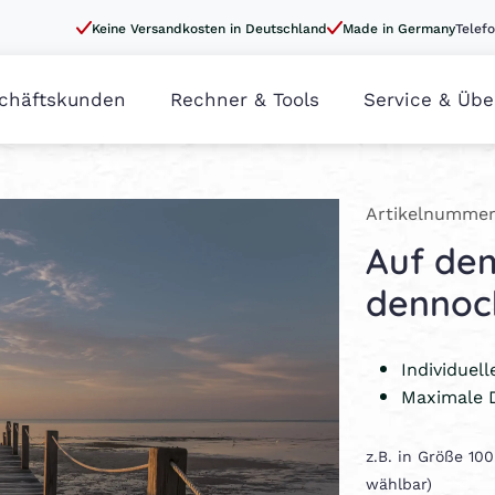
Keine Versandkosten in Deutschland
Made in Germany
Telefo
chäftskunden
Rechner & Tools
Service & Übe
Artikelnummer
Auf de
dennoch
Individuel
Maximale 
z.B. in Größe 10
wählbar)