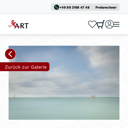
+49 89 3198 47 48
Preisrechner
0
0
Zurück zur Galerie