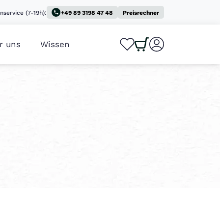
nservice (7-19h):
+49 89 3198 47 48
Preisrechner
r uns
Wissen
0
0