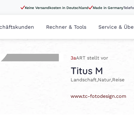
Keine Versandkosten in Deutschland
Made in Germany
Telefo
chäftskunden
Rechner & Tools
Service & Übe
3a
ART stellt vor
Titus M
Landschaft,Natur,Reise
www.tc-fotodesign.com