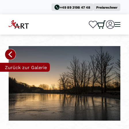
+49 89 3198 47 48
Preisrechner
0
0
Zurück zur Galerie