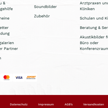
u &
Arztpraxen un
Soundbilder
gehilfe
Kliniken
Zubehör
heine
Schulen und Ki
etter
Beratung & Ser
ldung
Akustikbilder f
galerien
Büro oder
er Partner
Konferenzrau
n
Datenschutz
Impressum
AGB’s
Versandkosten