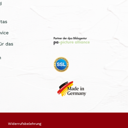
d
tas
vice
ür das
m
Widerrufsbelehrung