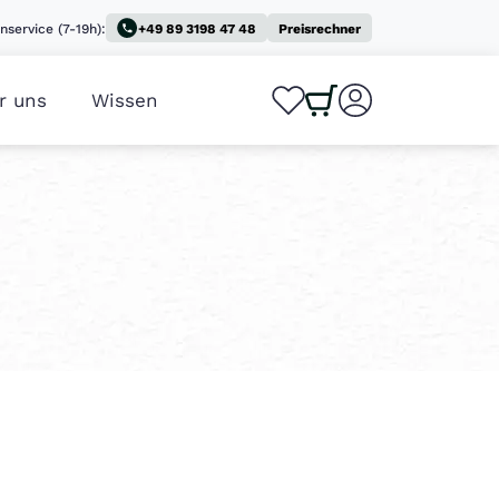
nservice (7-19h):
+49 89 3198 47 48
Preisrechner
r uns
Wissen
0
0