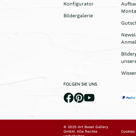
Konfigurator
Aufba
Monta
Bildergalerie
Gutsc
Newsl
Anme
Bilder
unser
Wisse
FOLGEN SIE UNS
© 2025 Art Basel Gallery
GmbH. Alle Rechte
Cookies
vorbehalten.