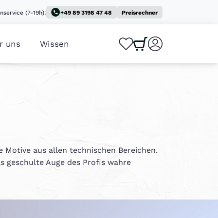
nservice (7-19h):
+49 89 3198 47 48
Preisrechner
r uns
Wissen
0
0
de Motive aus allen technischen Bereichen.
as geschulte Auge des Profis wahre