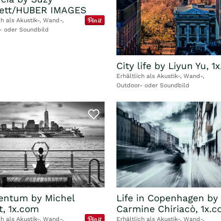
ett/HUBER IMAGES
ch als Akustik-, Wand-,
- oder Soundbild
City life by Liyun Yu, 1
Erhältlich als Akustik-, Wand-,
Outdoor- oder Soundbild
ntum by Michel
Life in Copenhagen by
t, 1x.com
Carmine Chiriacò, 1x.
ch als Akustik-, Wand-,
Erhältlich als Akustik-, Wand-,