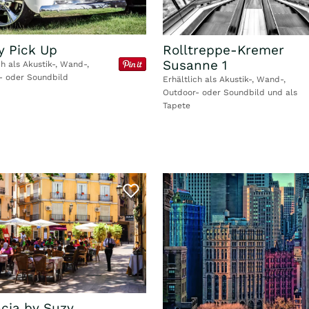
y Pick Up
Rolltreppe-Kremer
Susanne 1
ch als Akustik-, Wand-,
- oder Soundbild
Erhältlich als Akustik-, Wand-,
Outdoor- oder Soundbild und als
Tapete
cia by Suzy