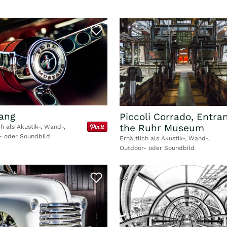
ang
Piccoli Corrado, Entra
the Ruhr Museum
ch als Akustik-, Wand-,
- oder Soundbild
Erhältlich als Akustik-, Wand-,
Outdoor- oder Soundbild