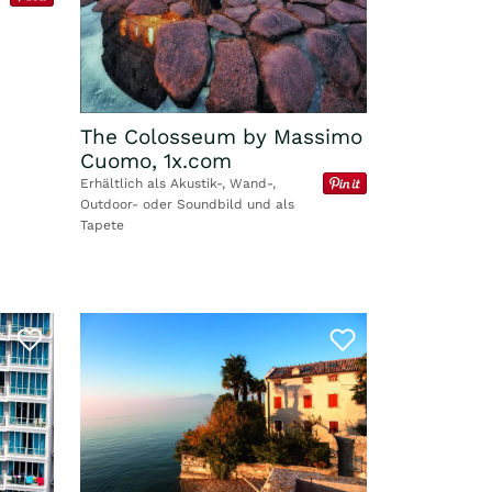
The Colosseum by Massimo
Cuomo, 1x.com
Erhältlich als Akustik-, Wand-,
Outdoor- oder Soundbild und als
Tapete