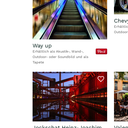
Chev
Erhältli
Outdoor
Way up
Erhältlich als Akustik-, Wand-,
Outdoor- oder Soundbild und als
Tapete
Valen
Jockschat Heinz-Joachim,