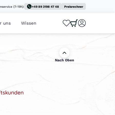
nservice (7-19h):
+49 89 3198 47 48
Preisrechner
r uns
Wissen
0
0
Nach Oben
ftskunden