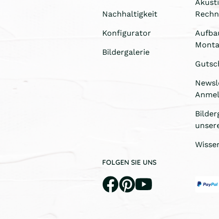
Akust
Nachhaltigkeit
Rechn
Konfigurator
Aufba
Monta
Bildergalerie
Gutsc
Newsl
Anme
Bilder
unser
Wisse
FOLGEN SIE UNS