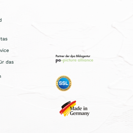
d
tas
vice
ür das
m