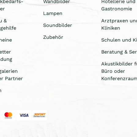
ikbedarfs-
Wandbilder
Hotellerie und
er
Gastronomie
Lampen
u &
Arztpraxen un
Soundbilder
gehilfe
Kliniken
Zubehör
heine
Schulen und Ki
etter
Beratung & Ser
ldung
Akustikbilder f
galerien
Büro oder
er Partner
Konferenzrau
n