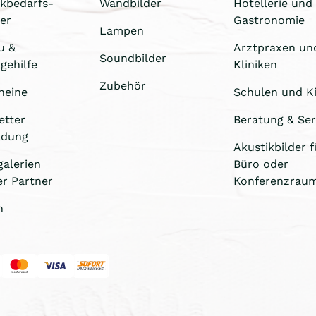
ikbedarfs-
Wandbilder
Hotellerie und
er
Gastronomie
Lampen
u &
Arztpraxen un
Soundbilder
gehilfe
Kliniken
Zubehör
heine
Schulen und Ki
etter
Beratung & Ser
ldung
Akustikbilder f
galerien
Büro oder
er Partner
Konferenzrau
n