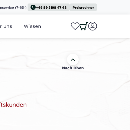
nservice (7-19h):
+49 89 3198 47 48
Preisrechner
r uns
Wissen
0
0
Nach Oben
ftskunden