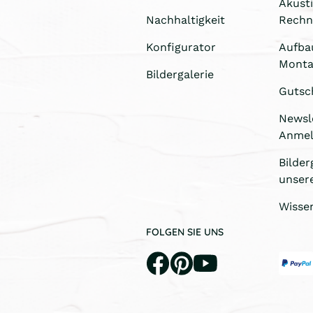
Akust
Nachhaltigkeit
Rechn
Konfigurator
Aufba
Monta
Bildergalerie
Gutsc
Newsl
Anme
Bilder
unser
Wisse
FOLGEN SIE UNS