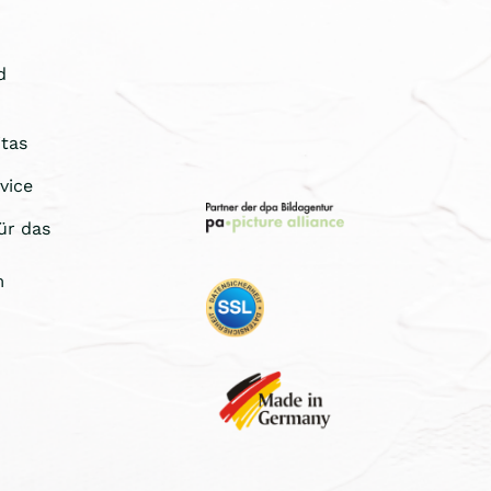
d
tas
vice
ür das
m