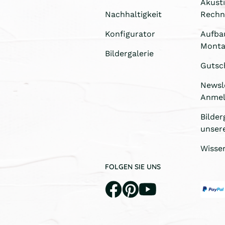
Akust
Nachhaltigkeit
Rechn
Konfigurator
Aufba
Monta
Bildergalerie
Gutsc
Newsl
Anme
Bilder
unser
Wisse
FOLGEN SIE UNS