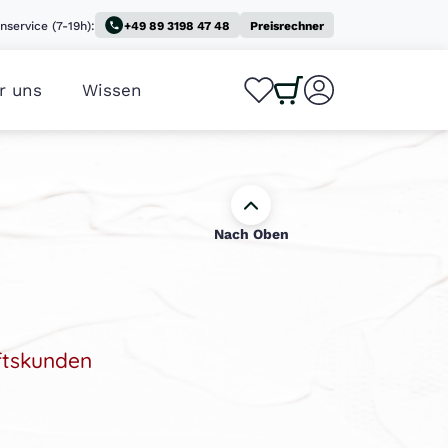
nservice (7-19h):
+49 89 3198 47 48
Preisrechner
r uns
Wissen
0
0
Nach Oben
ftskunden