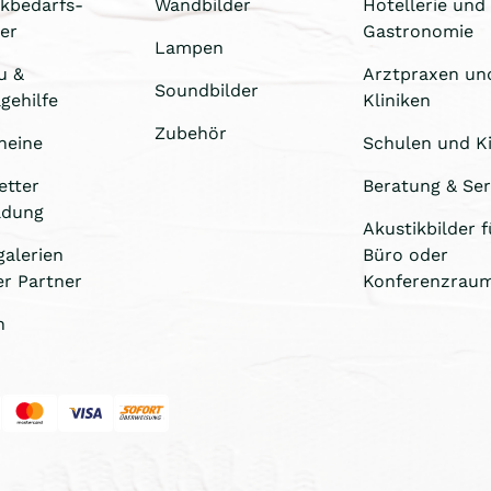
ikbedarfs-
Wandbilder
Hotellerie und
er
Gastronomie
Lampen
u &
Arztpraxen un
Soundbilder
gehilfe
Kliniken
Zubehör
heine
Schulen und Ki
etter
Beratung & Ser
ldung
Akustikbilder f
galerien
Büro oder
er Partner
Konferenzrau
n