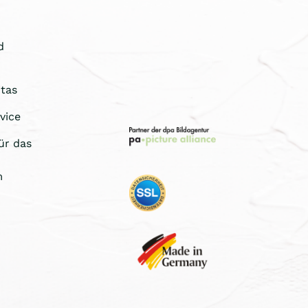
d
tas
vice
ür das
m