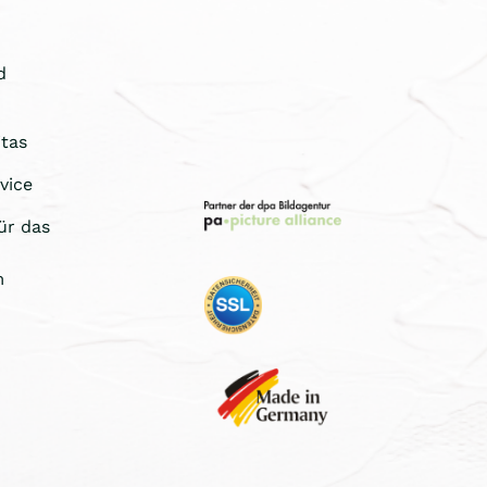
d
tas
vice
ür das
m