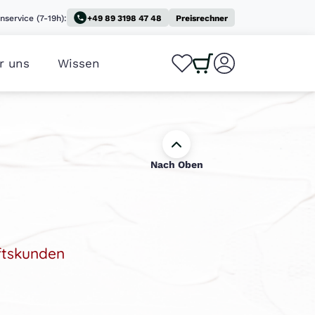
nservice (7-19h):
+49 89 3198 47 48
Preisrechner
r uns
Wissen
0
0
Nach Oben
ftskunden