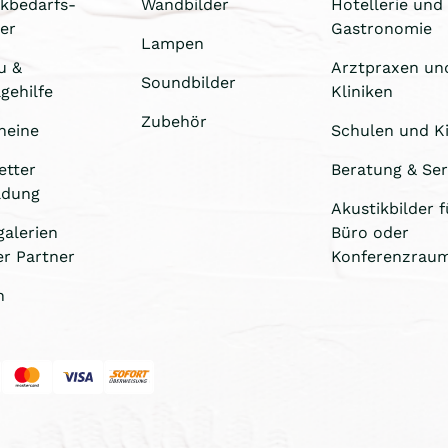
ikbedarfs-
Wandbilder
Hotellerie und
er
Gastronomie
Lampen
u &
Arztpraxen un
Soundbilder
gehilfe
Kliniken
Zubehör
heine
Schulen und Ki
etter
Beratung & Ser
ldung
Akustikbilder f
galerien
Büro oder
er Partner
Konferenzrau
n