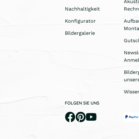
Akust
Nachhaltigkeit
Rechn
Konfigurator
Aufba
Monta
Bildergalerie
Gutsc
Newsl
Anme
Bilder
unser
Wisse
FOLGEN SIE UNS