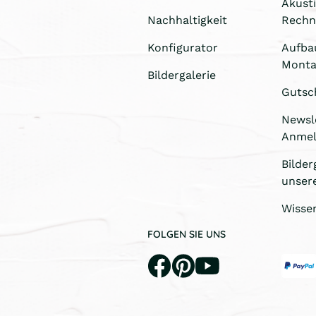
Akust
Nachhaltigkeit
Rechn
Konfigurator
Aufba
Monta
Bildergalerie
Gutsc
Newsl
Anme
Bilder
unser
Wisse
FOLGEN SIE UNS