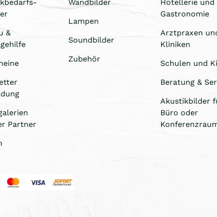
ikbedarfs-
Wandbilder
Hotellerie und
er
Gastronomie
Lampen
u &
Arztpraxen un
Soundbilder
gehilfe
Kliniken
Zubehör
heine
Schulen und Ki
etter
Beratung & Ser
ldung
Akustikbilder f
galerien
Büro oder
er Partner
Konferenzrau
n