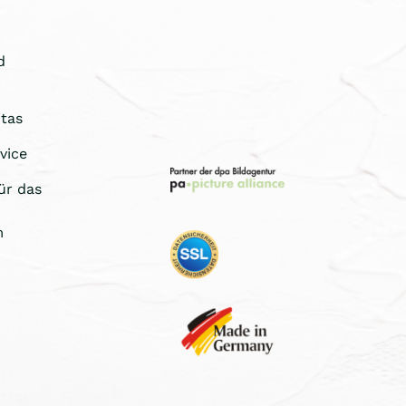
d
tas
vice
ür das
m