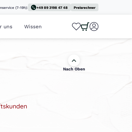
nservice (7-19h):
+49 89 3198 47 48
Preisrechner
r uns
Wissen
0
0
Nach Oben
ftskunden