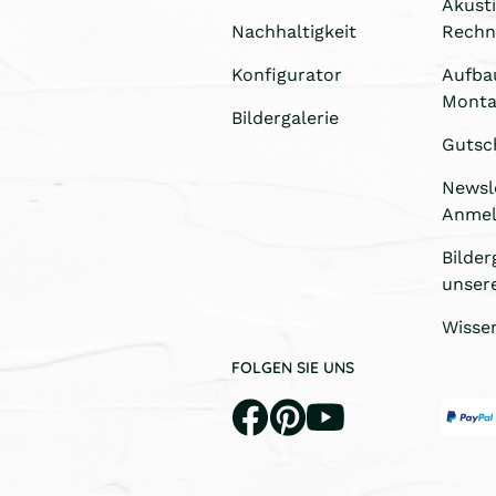
Akust
Nachhaltigkeit
Rechn
Konfigurator
Aufba
Monta
Bildergalerie
Gutsc
Newsl
Anme
Bilder
unser
Wisse
FOLGEN SIE UNS