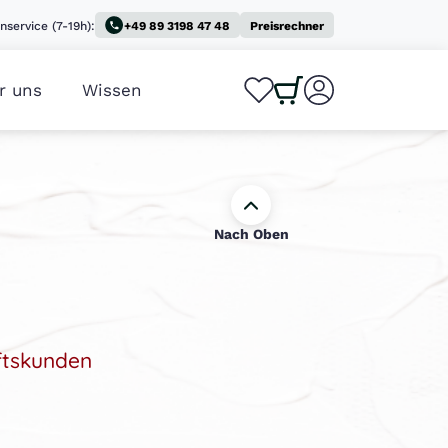
nservice (7-19h):
+49 89 3198 47 48
Preisrechner
r uns
Wissen
0
0
Nach Oben
ftskunden