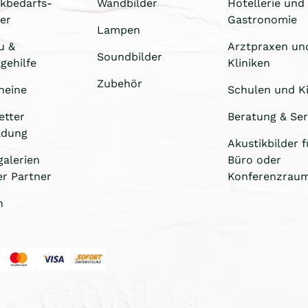
ikbedarfs-
Wandbilder
Hotellerie und
er
Gastronomie
Lampen
u &
Arztpraxen un
Soundbilder
gehilfe
Kliniken
Zubehör
heine
Schulen und Ki
etter
Beratung & Ser
ldung
Akustikbilder f
galerien
Büro oder
er Partner
Konferenzrau
n