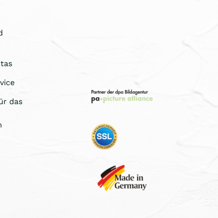
d
tas
vice
ür das
m