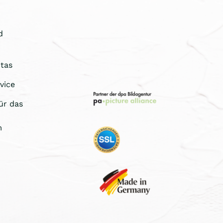
d
tas
vice
ür das
m