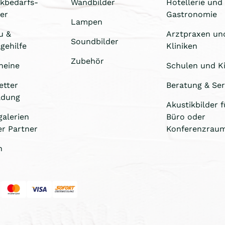
ikbedarfs-
Wandbilder
Hotellerie und
er
Gastronomie
Lampen
u &
Arztpraxen un
Soundbilder
gehilfe
Kliniken
Zubehör
heine
Schulen und Ki
etter
Beratung & Ser
ldung
Akustikbilder f
galerien
Büro oder
er Partner
Konferenzrau
n