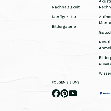
Akust
Nachhaltigkeit
Rechn
Konfigurator
Aufba
Monta
Bildergalerie
Gutsc
Newsl
Anme
Bilder
unser
Wisse
FOLGEN SIE UNS