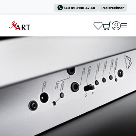
+49 89 3198 47 48
Preisrechner
0
0