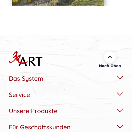
Nach Oben
Das System
Service
Das Wechselbildsystem
Nachhaltigkeit
Unsere Produkte
Hilfe & Kontakt
Konfigurator
Akustikbedarfs-Rechner
Für Geschäftskunden
Akustikbilder
Bildergalerie