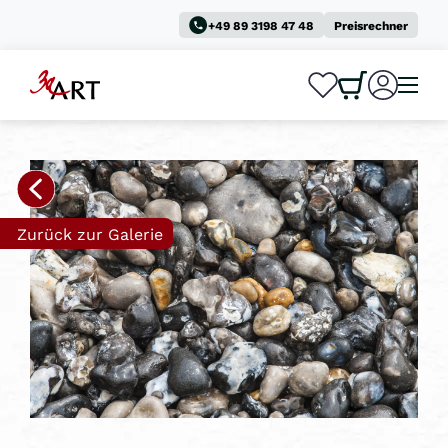
+49 89 3198 47 48
Preisrechner
0
0
Zurück zur Galerie