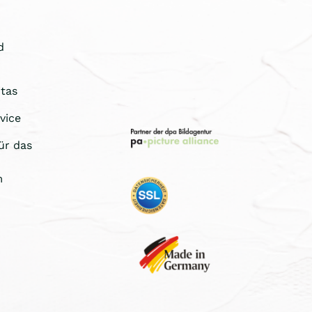
d
tas
vice
ür das
m