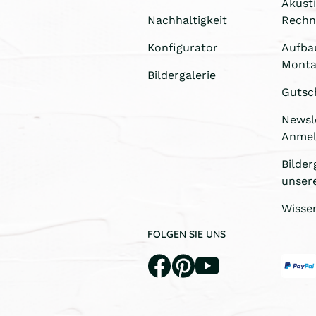
Akust
Nachhaltigkeit
Rechn
Konfigurator
Aufba
Monta
Bildergalerie
Gutsc
Newsl
Anme
Bilder
unser
Wisse
FOLGEN SIE UNS