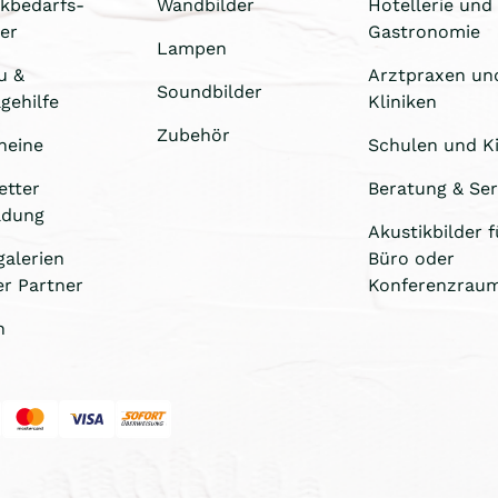
ikbedarfs-
Wandbilder
Hotellerie und
er
Gastronomie
Lampen
u &
Arztpraxen un
Soundbilder
gehilfe
Kliniken
Zubehör
heine
Schulen und Ki
etter
Beratung & Ser
ldung
Akustikbilder f
galerien
Büro oder
er Partner
Konferenzrau
n