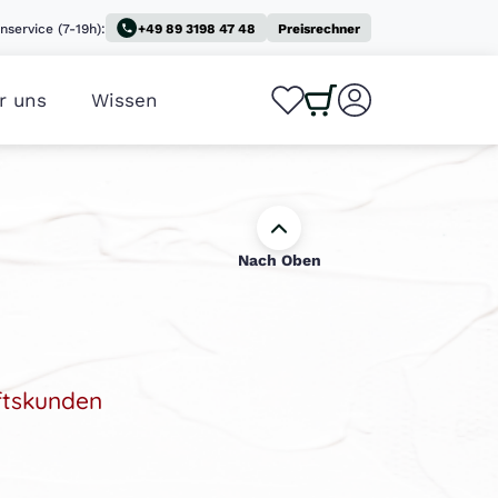
nservice (7-19h):
+49 89 3198 47 48
Preisrechner
r uns
Wissen
0
0
Nach Oben
ftskunden