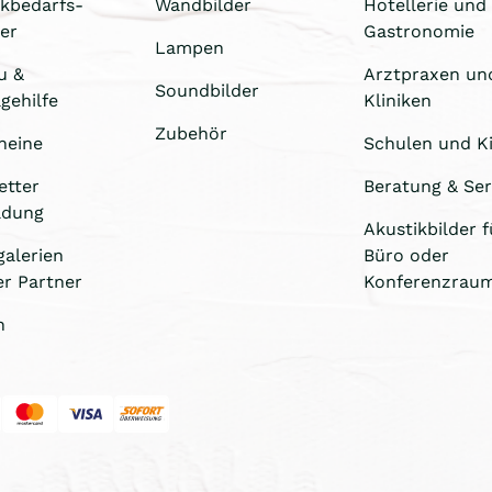
ikbedarfs-
Wandbilder
Hotellerie und
er
Gastronomie
Lampen
u &
Arztpraxen un
Soundbilder
gehilfe
Kliniken
Zubehör
heine
Schulen und Ki
etter
Beratung & Ser
ldung
Akustikbilder f
galerien
Büro oder
er Partner
Konferenzrau
n