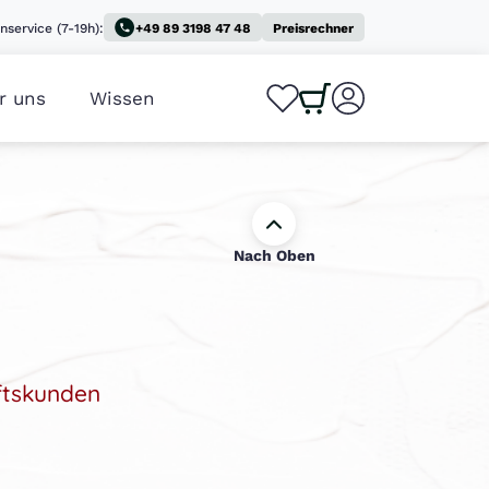
nservice (7-19h):
+49 89 3198 47 48
Preisrechner
r uns
Wissen
0
0
Nach Oben
ftskunden