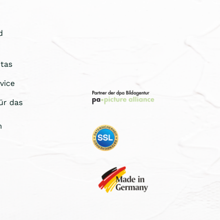
d
tas
vice
ür das
m