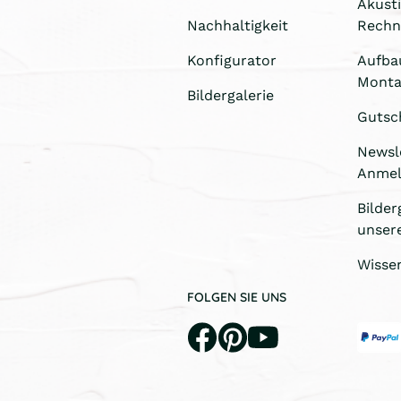
Akust
Nachhaltigkeit
Rechn
Konfigurator
Aufba
Monta
Bildergalerie
Gutsc
Newsl
Anme
Bilder
unser
Wisse
FOLGEN SIE UNS