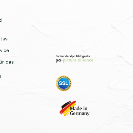
d
tas
vice
ür das
m