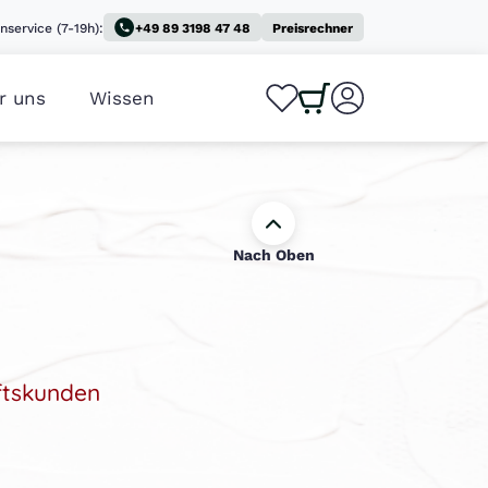
nservice (7-19h):
+49 89 3198 47 48
Preisrechner
r uns
Wissen
0
0
Nach Oben
ftskunden