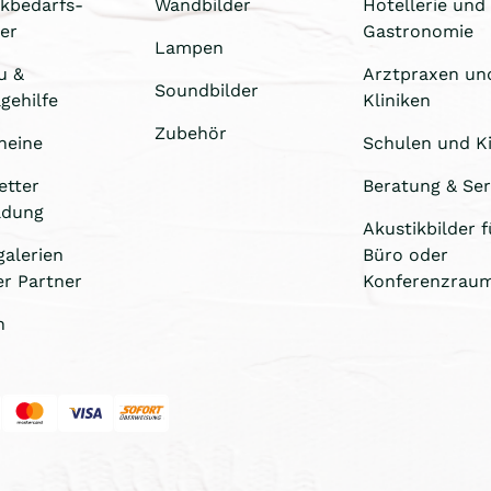
ikbedarfs-
Wandbilder
Hotellerie und
er
Gastronomie
Lampen
u &
Arztpraxen un
Soundbilder
gehilfe
Kliniken
Zubehör
heine
Schulen und Ki
etter
Beratung & Ser
ldung
Akustikbilder f
galerien
Büro oder
er Partner
Konferenzrau
n