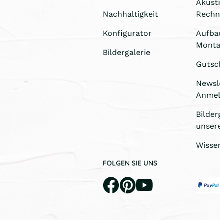
Akust
Nachhaltigkeit
Rechn
Konfigurator
Aufba
Monta
Bildergalerie
Gutsc
Newsl
Anme
Bilder
unser
Wisse
FOLGEN SIE UNS