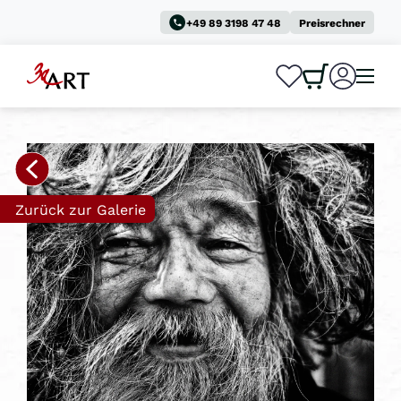
+49 89 3198 47 48
Preisrechner
0
0
Zurück zur Galerie